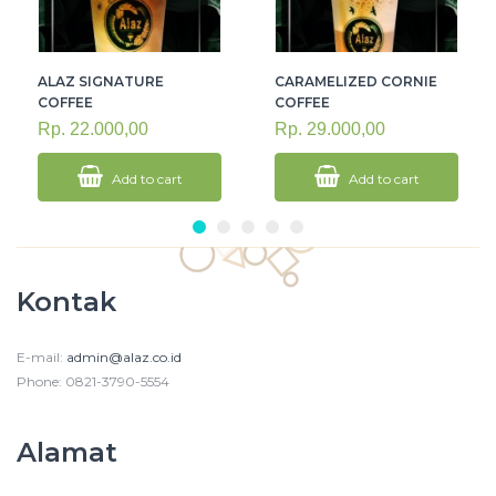
TURE
CARAMELIZED CORNIE
ROSEMARY LEM
COFFEE
COFFEE
00
Rp. 29.000,00
Rp. 26.000,00
to cart
Add to cart
Add to 
Kontak
E-mail:
admin@alaz.co.id
Phone: 0821-3790-5554
Alamat