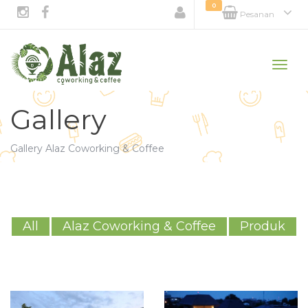
0
Pesanan
Toggle
naviga
Gallery
Gallery Alaz Coworking & Coffee
All
Alaz Coworking & Coffee
Produk